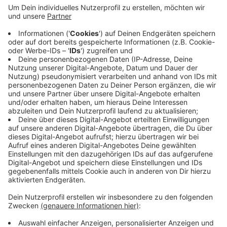
Anzeige
Der 26-Jährige soll im Juni versucht haben, Unfälle mit
entgegenkommenden Autos zu provozieren, um sich
umzubringen. Die Staatsanwältin sagte beim
Prozessauftakt, der Angeklagte habe den Tod
unschuldiger Menschen in Kauf genommen. Der Mann
soll zur Tatzeit unter Schizophrenie gelitten haben. Er
könnte in einer geschlossenen Psychatrie landen. Im
Januar soll das Urteil fallen.
Anzeige
Anzeige