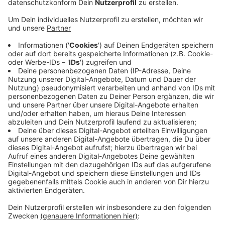
Anzeige
Anfang des Jahres war ein 28-Jähriger aus Hünxe
betrunken vor der Polizei geflohen; jetzt steht er vor
Gericht. Die Anklage sagt: Um einer Verkehrskontrolle
zu entgehen, war der Hünxer mit 90 km/h durch
Schepersfeld und Obrighoven gefahren - da gilt
Tempo 30. Nach Zeitungsinformationen geht es um
Verkehrsgefährdung, Fahren ohne Führerschein,
Unfallflucht und Urkundenfälschung. Und weil bei dem
Mann auch noch Drogen und Waffen gefunden wurden,
muss er sich auch dafür verantworten. Bis Anfang
November gibt es noch drei Verhandlungstage.
Anzeige