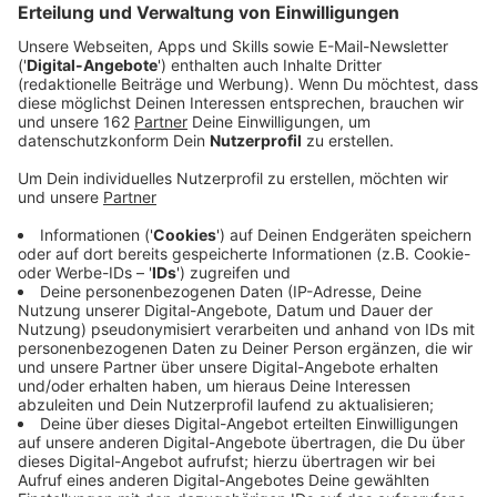
Veröffentlicht:
Mittwoch, 29.10.2025 07:23
Anzeige
Der NRW-Landtag beschäftigt sich heute mit dem
Umweltskandal um belastete Böden. Er war bei einer
Razzia wegen illegaler Entsorgungen im Frühjahr
aufgeflogen. Besonders betroffen ist der Tagebau
Garzweiler. Durchsuchungen gab es damals aber auch
in Kamp-Lintfort. Details sind hier noch immer nicht
bekannt. In ganz NRW wird mittlerweile gegen bis zu
50 Verdächtige ermittelt. Die Vorwürfe richten sich
gegen Beschäftigte bei Transportunternehmen im
Baustoffsektor und Verantwortliche bei
Abfallentsorgern. Sie sollen belastetes Material im
Tagebau Garzweiler, in weiteren Kies- und Sandgruben,
aber auch auf Baustellen illegal entsorgt haben. Zum