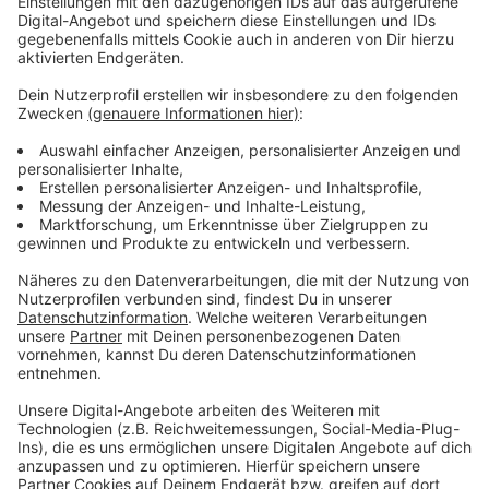
Umfang und Grad der Belastung wird laut
Zwischenbericht noch ermittelt.
Anzeige
Noch immer sind viele Fragen offen
Anzeige
Die Polizei führte seit September 2024 schon
mehrere Razzien durch - die wohl größte im April mit
landesweit rund 50 Durchsuchungen und etwa 300
Einsatzkräften. Mehrere Staatsanwälte arbeiten
mittlerweile an dem Fall und prüfen die Beweise
genau. Erste Anklagen sollen in der ersten
Jahreshälfte 2026 folgen. Für Ärger sorgt, dass für die
Menschen vor Ort immer noch kaum etwas bekannt