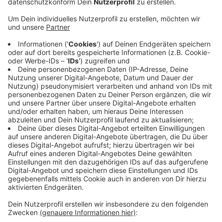
Veröffentlicht:
Montag, 22.02.2021 15:49
Anzeige
In Dinslaken verzögern sich die Bauarbeiten auf der B8.
Eigentlich sollte die Baustelle am Lohberger
Entwässerungsgraben am Freitag Geschichte sein. Der
Wintereinbruch in der vorletzten Woche sorgt jetzt
aber dafür, dass die Arbeiten erst am Dienstag fertig
werden - das berichtet Straßen.NRW. Ab dem
Nachmittag soll der Verkehr auf der B8 dann wieder
normal rollen. Auch der Radweg ist dann wieder
durchgehend befahrbar.
Anzeige