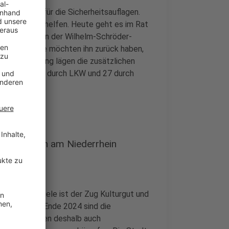
en Kosten für die Sicherheitsauflagen.
 Zuschüssen helfen. Heute geht es im Rat
nabschnitt an der Wilhelm-Schröder-
fallen. Viele möchten ihn zurück haben,
erser Verwaltung lägen die zusätzlichen
a. drei Sperren durch LKW und 27 durch
der größten am Niederrhein
ecke. Für viele ist der Zug Kulturgut und
n Magdeburg Ende 2024 sind die
n Moers hatten deshalb auch