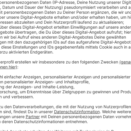
In Moers kämpft der Nelkensamstagszug mit den hoh
Auch im nächsten Jahr möchte die Stadt wieder mit
um die Höhe der Summe. Knackpunkt ist der Strecke
Straße. Letztes Mal war er aus Kostengründen wegge
weil er gerade für kleinere Kinder ideal ist. Laut Mo
Kosten bei rund 10.500 Euro. Darin enthalten sind u.
Betonklötze.
Anzeige
Der Nelkensamstagszug in Moers ist einer 
Anzeige
Bis zu 120.000 Menschen stehen jedes Jahr an der Str
ein fester Termin im Kalender. Nach dem Anschlag i
Sicherheitsregeln deutlich verschärft worden. Nebe