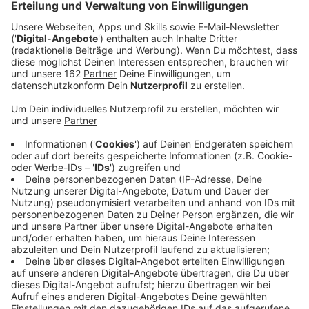
Anzeige
Wenn Schiffe auf dem Rhein ihre Tanks entgasen, kann
das mächtig stinken. Außerdem wird die Umwelt
belastet. Eine Anlage, die das Problem löst, ist aber
selten. Nach jahrelanger Planung soll sie jetzt am
Weseler Rhein-Lippe-Hafen entstehen. Gestern war
hier Baustart für die Sonsbecker Firma GS Recycling.
Laut RP sollen die Arbeiten bis 2027 dauern -
pünktlich zum Stichtag, an dem sich die Umwelt-
Vorgaben für die Binnenschifffahrt deutlich
verschärfen sollen. In der neuen Anlage in Wesel
saugen künftig spezielle Schläuche das Gas aus den
Tanks. Die werden dann mit Hochdruckaggregaten
gereinigt. Rückstände werden außerdem
aufgearbeitet. Zu der neuen Anlage gehört ein 136