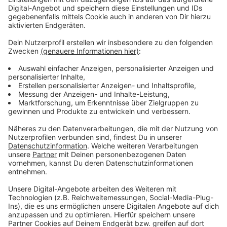
Meter langer Kai. Hier können immer zwei Schiffe
gleichzeitig anlegen.
Anzeige
15 Jahre Planung gingen Baustart voraus
Anzeige
In Deutschland werden noch hunderte Tonnen giftiger
Schadstoffe durch das sogenannte Ventilieren auf
Schiffen in die Luft gelassen. Das Projekt am Weseler
Hafen ist bundesweit einzigartig. Es handelt sich um
eine ganzheitliche Anlage für die Reinigung, Entgasung,
Abwicklung und Entsorgung von Schadstoffen aus der
Binnenschifffahrt, schreibt die Zeitung. Bei dem
offiziellen Baustart wurde das Sonsbecker
Unternehmen deshalb für "Pioniergeist" und