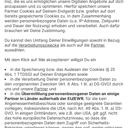
Auf europäischer Ebene plant die EU eine gemeinsame
Initiative zur Drohnenabwehr. Bis Ende 2026 sollen
erste Überwachungssysteme und Abwehrtechnik
einsatzbereit sein, das gesamte System soll bis Ende
2027 stehen. Die Maßnahme richtet sich vor allem
gegen russische Drohnen, die wiederholt den Luftraum
europäischer Staaten verletzen. Ziel ist ein flexibles,
reaktionsschnelles und modernes System zur Abwehr
unbemannter Luftfahrzeuge.
Anzeige
©
RADIO NRW | José Narciandi
Leicht händelbare Zielerfassungsgeräte machen es
möglich, das Funksignal einer fremden Drohne zu
stören.