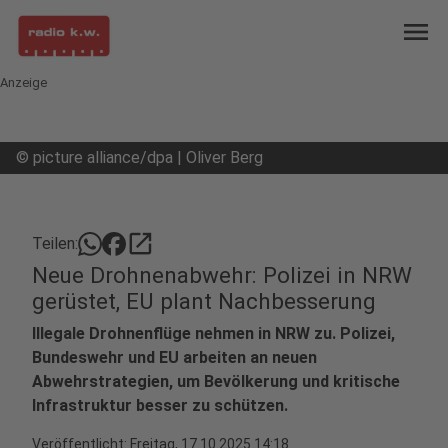
menu
Anzeige
©
picture alliance/dpa | Oliver Berg
open_in_new
Teilen:
Neue Drohnenabwehr: Polizei in NRW
gerüstet, EU plant Nachbesserung
Illegale Drohnenflüge nehmen in NRW zu. Polizei,
Bundeswehr und EU arbeiten an neuen
Abwehrstrategien, um Bevölkerung und kritische
Infrastruktur besser zu schützen.
Veröffentlicht:
Freitag, 17.10.2025 14:18