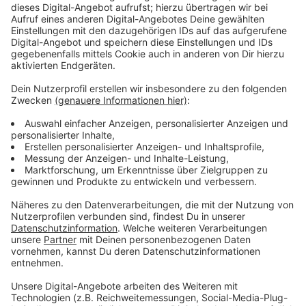
aus. Die AfD bezeichnet die Diskussion teilweise als
übertrieben und sieht darin eine
Propagandaveranstaltung.
Anzeige
Nationale und europäische Perspektiven
Anzeige
Auf Bundesebene kündigt Verteidigungsminister Boris
Pistorius an, dass das Luftsicherheitsgesetz
angepasst wird, um der Bundeswehr auch physische
Eingriffsmöglichkeiten bei Drohnen außerhalb eigener
Liegenschaften zu eröffnen. Gleichzeitig betont er,
dass die Bundeswehr nicht flächendeckend agieren
könne und die Landespolizeien weiterhin die erste
Verteidigungslinie darstellen.