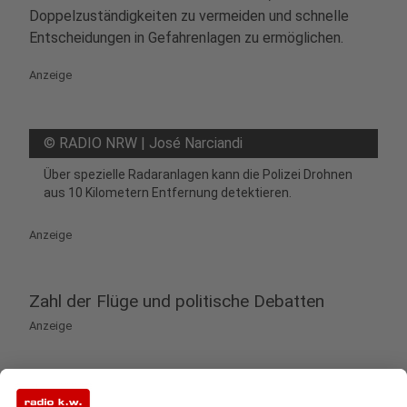
Doppelzuständigkeiten zu vermeiden und schnelle
Entscheidungen in Gefahrenlagen zu ermöglichen.
Anzeige
©
RADIO NRW | José Narciandi
Über spezielle Radaranlagen kann die Polizei Drohnen
aus 10 Kilometern Entfernung detektieren.
Anzeige
Zahl der Flüge und politische Debatten
Anzeige
Allein in diesem Jahr wurden in NRW laut SPD-