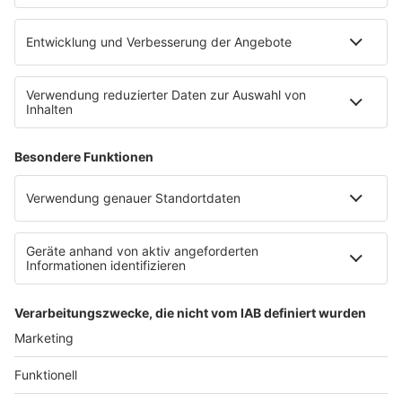
Landespolizei: Allgemeine Gefahrenabwehr, zivile
Drohnen
Bundespolizei: Flughäfen, Bahnhöfe
Bundeswehr: Militärische Drohnen, Schutz eigener
Liegenschaften, Unterstützung bei Amtshilfe
Flugsicherung / Bezirksregierungen: Sicherheit
des Luftraums
Die Polizei in NRW nutzt moderne Technik zur
Drohnenabwehr:
Störsignale
Steuerungsübernahme
Fangnetze
Anzeige