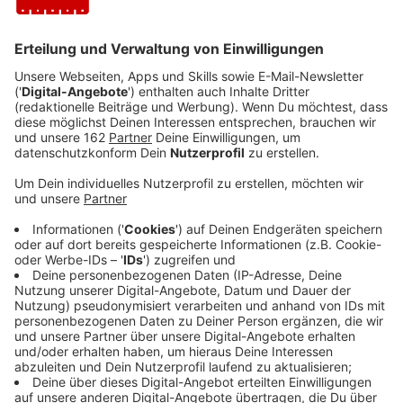
Opposition im Landtag 195 illegale Drohnenflüge
registriert. Während viele dieser Drohnen privat oder
kommerziell genutzt werden, gibt es Hinweise, dass
größere Drohnen möglicherweise militärischen
Ursprungs sein könnten. Reul und andere Politiker
warnen vor gezielten Einsätzen aus dem Ausland,
insbesondere aus Russland, wobei dies bisher nicht in
NRW nachgewiesen wurde.
Die politische Debatte spaltet die Lager: SPD und
FDP fordern eine umfassende Drohnenstrategie für
NRW, inklusive klarer Rechtsgrundlagen und moderner
Technik. Die CDU sieht die Bedrohung als ernst, betont
jedoch die Notwendigkeit einer eng abgestimmten
Zusammenarbeit zwischen Polizei, Bundespolizei und
Bundeswehr. Die Grünen warnen davor, die Bundeswehr
als Polizeiersatz einzusetzen, und sprechen sich für
ein zentrales Lagebild hybrider Bedrohungen sowie
mobile Polizeieinheiten mit moderner Abwehrtechnik