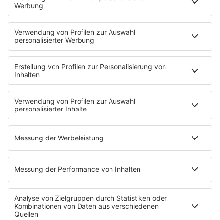
Hand in Hand gehen, um die Sicherheit von
Bevölkerung, Flughäfen, Kraftwerken und Kasernen
effektiv zu gewährleisten.
Autor: José Narciandi
Anzeige
©
RADIO NRW | José Narciandi
Mit Hilfe spezieller Abschussgeräte lassen sich illegale
Drohnen auch aus nächster Nähe mit einem Fangnetz
aufhalten.
Anzeige
Zuständigkeiten: Wer darf was tun?