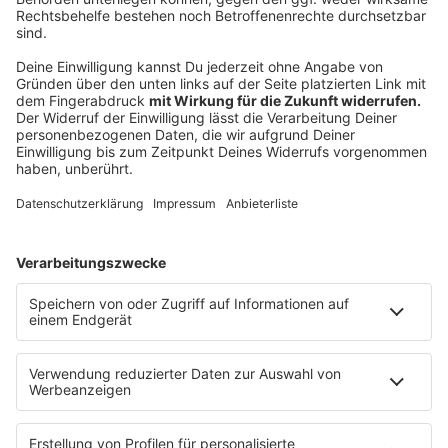
Anzeige
NRW zwischen zivilen Drohnen und
militärischer Bedrohung
Anzeige
Nordrhein-Westfalen steht vor der Herausforderung,
sowohl zivile als auch potenziell militärische Drohnen
sicher zu überwachen. Die NRW-Polizei gilt als
Vorreiter in Deutschland, verfügt über spezialisierte
Technik und Erfahrung, stößt jedoch bei größeren
Drohnen an ihre Grenzen. Die Bundeswehr ist für
militärische Bedrohungen zuständig, während die EU
eine koordinierte europäische Lösung entwickelt.
Die Debatte zeigt: Technische Möglichkeiten, klare
Zuständigkeiten und ein rechtlicher Rahmen müssen