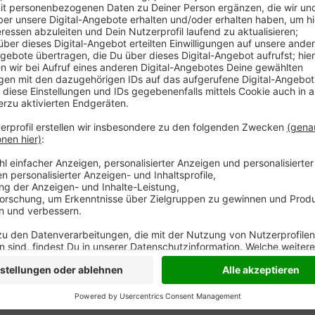
Anzeige
Die Ermittlungen zum Kindesmissbrauchsnetz Bergi
Mal in den Kreis Wesel. Jetzt wurde ein 61jähriger 
mittlerweile erwachsenen Tochter seiner Ex-Frau ve
damals zwischen zwölf und 14 Jahren alt gewesen sei
ausgewertet und den Mann so gefunden. Damit sitze
in U-Haft. Es wird aber von noch mehr Tätern und O
Anzeige