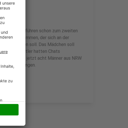
sch Gladbach führen schon zum zweiten
Mann festgenommen, der sich an der
rgangen haben soll. Das Mädchen soll
n. Die Ermittler hatten Chats
n in dem Fall jetzt acht Männer aus NRW
pfern ausgegangen.