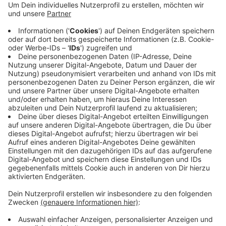
Anzeige
Händler legen in der App Accounts an, die Nutzer
können diesen Accounts folgen und bekommen dann
Angebote für ihren Standort. Für Nutzer und Händler
ist die App selbst kostenlos. Nach einem
erfolgreichen Testlauf wollen die Entwickler im
Frühjahr in Duisburg starten. Danach sollen weitere
Städte dazukommen, auch bei uns im Kreis Wesel.
Anzeige
Anzeige