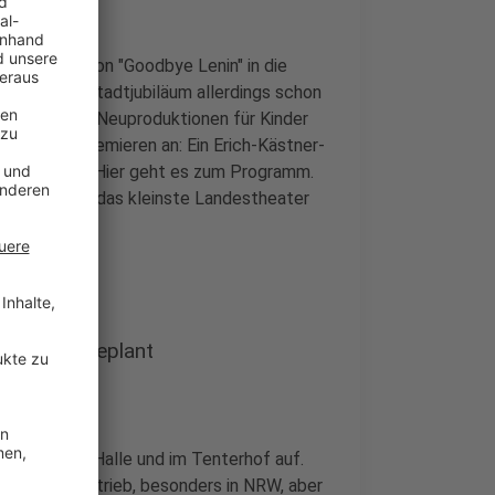
 Premiere von "Goodbye Lenin" in die
ritten zum Stadtjubiläum allerdings schon
eben vielen Neuproduktionen für Kinder
ere drei Premieren an: Ein Erich-Kästner-
e "Das Haus". Hier geht es zum Programm.
hren. Sie ist das kleinste Landestheater
Lintfort geplant
athrin-Türks-Halle und im Tenterhof auf.
em im Gastbetrieb, besonders in NRW, aber