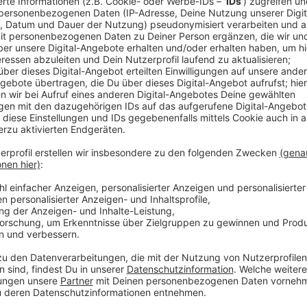
Die Dinslakener Burghofbühne startet morgen mit der
neue Spielzeit. Dieses Jahr war das Theater mit Auft
etwas früher aus der Sommerpause zurückgekehrt. N
und Jugendliche stehen in den nächsten Monaten weit
Stück "Fabian", eine Satire "Jeeps" und eine Komödi
Die Dinslakener Burghofbühne gibt es seit über 70 Ja
in NRW.
Anzeige
Aufführungen sind etwa in Wesel und Kamp-
Anzeige
In Dinslaken treten die rund 20 Schauspieler in der K
Als Landestheater ist die Burghofbühne aber vor all