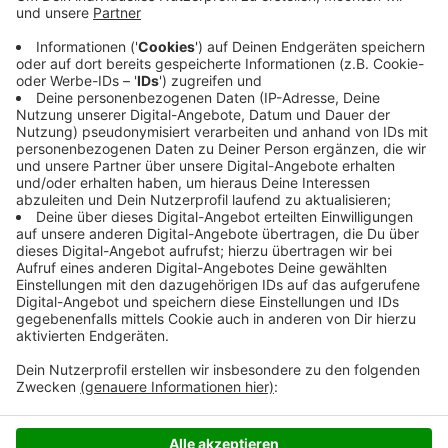
Anzeige
Die Pläne gibt es entweder im Rathaus oder
HIER
. Der
Rewe-Markt schließt eine Lücke im Laden-Mix in der
Altsiedlung. Wenn alles glatt geht, kann der neue
Supermarkt noch dieses Jahr öffnen.
Anzeige
Anzeige
Anzeige