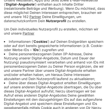
Anzeige
In Dinslaken gibt es dieses Jahr einen neuen
Weihnachtsmarkt - am Wasser. "Lichterglanz" heißt
das Event im Außenbereich des Dinamare-Bads. Die
Stadtwerke planen es am zweiten und dritten
Adventswochenende. Für besondere Atmosphäre
sollen viele Lichter rund ums Schwimmbecken und
weihnachtliche Holzbuden sorgen. Statt der üblichen
Weihnachtsmusik sollen DJs chillige Beats auflegen.
Es darf also auch mal getanzt werden. Der Eintritt ist
frei.
Anzeige