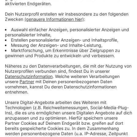
Weihnachtsbuden bieten Glühwein
Anzeige
Erreichbar ist der "Lichterglanz" am 7. und 8. sowie am
14. und 15. Dezember über das Tor zur Liegewiese
hinter dem Parkplatz der Eissporthalle. Von dort führt
ein illuminierter Weg am Kinderspielplatz des
DINamare vorbei zum Spraypark. Hier sind dann die
weihnachtlichen Holzbuden aufgebaut. Gebote
werden etwa Flammkuchen, Gegrilltes, Glühwein und
Kinderpunsch. In der Eisporthalle laufen mittags und
abends zeitgleich die Aufführungen von "Anjas Kids on
Ice".
Anzeige