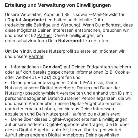
haben.
Veröffentlicht:
Donnerstag, 05.12.2024 11:40
Anzeige
Das Moers Festival beschreitet bei seinem
Ticketverkauf fürs nächste Jahr (6.-9. Juni 2025)
ungewöhnliche Wege. Ab Februar setzt es auf das
neue "Pay What You Want"-Modell. Dabei werden fünf
Preisstufen zwischen 40 und 300 Euro angeboten, es
handelt sich laut Organisatoren aber nur um
Empfehlungen. Ob mehr oder weniger gezahlt wird,
entscheidet jeder selbst. Damit möchte das Moers
Festival allen Zugang zu Musik und Kultur verschaffen
- unabhängig von ihren finanziellen Möglichkeiten.
Schwerpunktland ist diesmal China, künstlerisch geht
es vor allem um das Thema "Stille".
Hier gibt es mehr