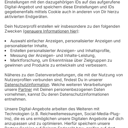
Infos.
Anzeige
Ab morgen gibt es das Early-Bird-Ticket zum
Festpreis
Anzeige
Schon ab Freitag (6.12.) können Festivalfans rund zwei
Monate lang das limitierte Early-Bird-Ticket kaufen -
zum Festpreis von 120 Euro. Neben der Platzgarantie
für die Konzerte in der Festivalhalle ermöglicht das
auch die Teilnahme an einem exklusiven
Geheimkonzert. Für alle, die das Moers Festival auf
besonders nachhaltige Weise unterstützen möchten,
gibt es das Ticket für „stille Held*innen“ (300 €).