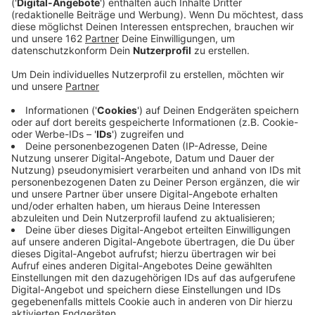
Anzeige
In Neukirchen-Vluyn gibt es heute zum letzten Mal in
diesem Jahr den "Markt der Möglichkeiten". Händler
und Ehrenamtler laden ab 15 Uhr mit ihren Ständen
wieder zum Bummel über die Hochstraße ein.
Angeboten werden Upcycling-Produkte,
Selbstgeschneidertes, Kunsthandwerk, faire Produkte
und Second-Hand-Artikel. Außerdem gibt es
Infostände und regionale Leckereien. Und auch die
Geschäfte laden zum Stöbern ein.
Anzeige
Ein Highlight ist diesmal auch der