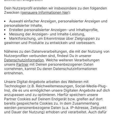
Apfelkuchenwettbewerb
Anzeige
Zum vierten Mal bietet der Neukirchen-Vluyner Verein
Dorfmasche seinen Apfelkuchenwettbewerb an.
Jeder Hobby-Bäcker kann seinen Apfelkuchen
einreichen, ganz unbürokratisch zwischen 15 und 15
Uhr 30. Eine Jury verteilt dann Punkte für Geschmack
und Aussehen. Vergeben werden drei Preise. Der
"Markt der Möglichkeiten" läuft von 15 bis 19 Uhr.
Anzeige
Anzeige