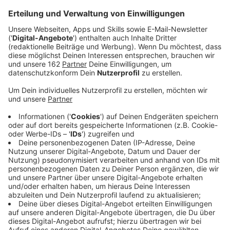
Anzeige
Neukirchen-Vluyn bekommt sieben neue
Mobilstationen. An zentralen Haltestellen sollen sie
mehr Service beim Bus- und Bahnfahren bieten. Dazu
gehören etwa digitale Anzeigen, überdachte
Fahrradparkplätze, E-Ladestationen und moderne
Bänke. Später sollen hier auch Leihräder gemietet
werden können - fürs bequeme Umsteigen vom Bus
aufs Rad. Rund 720.000 Euro fließen laut Stadt in den
Ausbau, 80 Prozent davon werden vom
Verkehrsministerium gefördert. Anfang nächsten
Jahres ist der Baustart geplant, bis zum Sommer 2026
soll alles fertig sein.
Anzeige