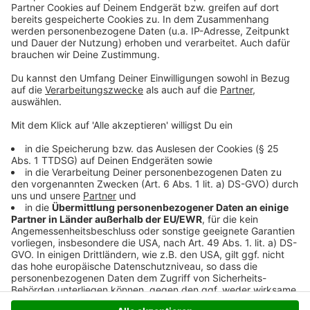
(Niederrheinallee)
Vluyner Platz
Dicksche Heide
Ernst-Moritz-Arndt-Straße
Hartfeldstraße
Etzoldstraße
Pappelstraße
Anzeige
Anzeige
Anzeige