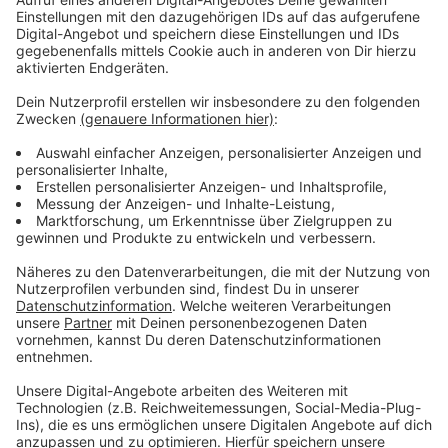
Überlegt werden auch Carsharing-Angebote
Anzeige
Die Stationen sollen Wege einfacher machen, indem
sie verschiedene Verkehrsmittel praktisch miteinander
verbinden. Wer mit dem Rad kommt, kann es z.B. sicher
abstellen und direkt in Bus oder Bahn umsteigen. An
einigen Standorten sind dafür sogar abschließbare
Fahrradboxen geplant. Bike+Ride-Anlagen soll es an
allen sieben Mobilstationen geben. Die Leihräder
sollen künftig von "Metropolradruhr" kommen.
Überlegt wird auch, später noch mit Carsharing-
Angeboten nachzurüsten. Das sind die sieben neuen
Standorte:
Rathaus / Haltestelle „Am Rathaus“