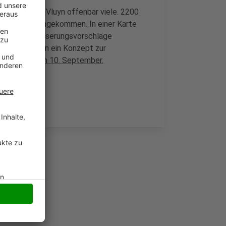
n Neukirchen-Vluyn offenbar viele. 2200
gung zusammengekommen. In einer Karte
rt und Verbesserungsvorschläge
 Anregungen in ein Konzept zur
noch bis zum 10. September.