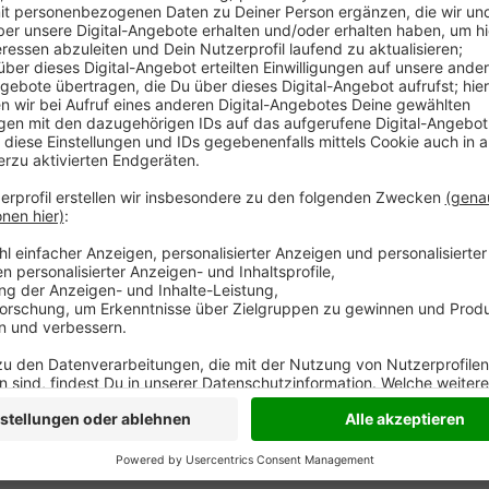
Die Stadt ein bisschen besser machen - das wollen i
Ideen sind laut Stadt schon bei einer Online-Befra
können Standorte mit besonderem Potential markie
eingereicht werden. Später will ein Planungsbüro die
Stadtentwicklung einfließen lassen.
Mitmachen geht 
Anzeige