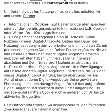
Veröffentlicht:
Mittwoch, 08.06.2022 16:54
Anzeige
Die rund 9.200 Beschäftigten im Lebensmittel- und
Gastgewerbe im Kreis Wesel sollten jetzt ihren
Anspruch auf Urlaubsgeld überprüfen. Dazu rät die
Gewerkschaft Nahrung-Genuss-Gaststätten. Es gibt
zwar keinen gesetzlichen Anspruch auf Urlaubsgeld,
doch in vielen Branchen - wie der Ernährungsindustrie
oder dem Bäckerhandwerk - ist die Extra-Zahlung klar
tariflich geregelt. Das Urlaubsgeld wird meist mit der
Lohnabrechnung für Juni oder Juli überwiesen. Wer
trotz tariflichen Anspruchs leer ausgeht, sollte sich an
die Gewerkschaft oder den Betriebsrat wenden.
Anzeige