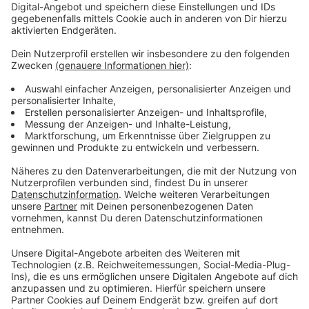
Anzeige
Auch im Kreis Wesel wurden Überreste an einigen
Stellen ausgemacht. Am Fürstenberg in Xanten
gab
es nacheinander zwei der größten Legionslager im
Römischen Reich.
Sie lagen dort in einer strategisch
günstigen Position mit Blick auf das rechte Rheinufer
und die Mündung der Lippe, die sich damals dort noch
befand. An der Oberfläche besteht noch das
Amphitheater in Birten.
In Moers-Asberg waren
Hilfstruppen in Zelten stationiert. Der
Standort auf
der älteren Niederterrasse des Rheins war günstig
gewählt. Er war vor Hochwasser geschützt und
erlaubte einen weiten Blick in das Flusstal, um so den
Verkehr auf dem Fluss zu überwachen zu können. I
n
Wesel-Flüren gab es ein Übungsgelände der römischen
Armee. In den vier Lagern
von 1,2 bis 2,4 ha Größe