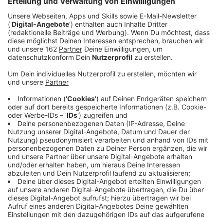
Veröffentlicht:
Donnerstag, 29.07.2021 07:26
Anzeige
Seit dieser Woche steht fest: Die ehemalige römische
Grenze - in etwa entlang des Rheins - ist
Weltkulturerbe. Jetzt überlegt der LVR, wie der
niedergermanische Limes in Szene gesetzt werden
kann. Konkret geplant ist schon ein Radweg mit
Infotafeln. Der niedergermanische Limes war bis zum
fünften Jahrhundert die Außengrenze des römischen
Reichs.
Anzeige
Fundstellen auch im Kreis Wesel