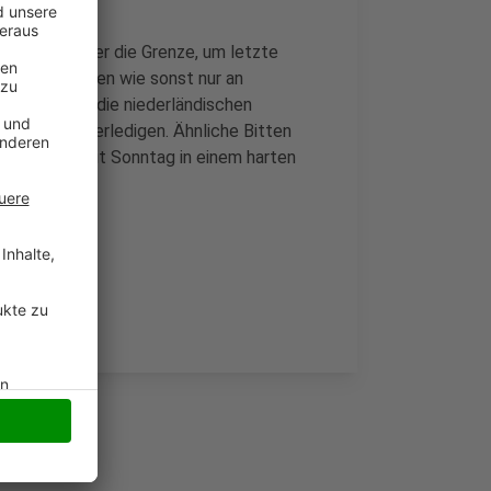
 offenbar über die Grenze, um letzte
so voll gewesen wie sonst nur an
rgermeister die niederländischen
in Kleve zu erledigen. Ähnliche Bitten
nde sind seit Sonntag in einem harten