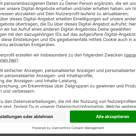
Viele Niederländer fahren kurz vor Weihnachten jetzt
Einkäufe zu erledigen. In Kleve sei es etwa gestern 
Samstagen, berichtet die RP. Daher habe auch der Bü
Nachbarn dazu aufgerufen, Weihnachtseinkäufe nicht 
kommen demnach aus dem Kreis Viersen. Die Niederla
Lockdown, fast alle Geschäfte sind zu.
Anzeige