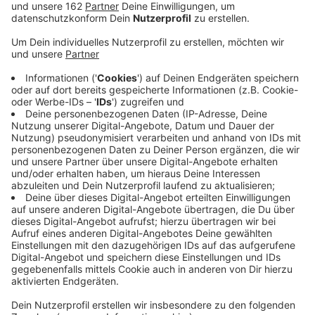
Veröffentlicht:
Montag, 18.11.2024 13:01
Anzeige
Der Fernwärmeverbund Niederrhein und Thyssenkrupp
wollen Abwärme aus der Industrie nutzen, um damit
Wohnhäuser zu heizen. Beide haben eine
Absichtserklärung unterschrieben, in der sie sich
verpflichten Anlagen darauf zu prüfen, ob die
überschüssige Energie genutzt werden kann unter
anderem in der Wasserwirtschaft Beeckerwerth.
Damit könnten bis zu 7.000 Haushalte klimaneutral
heizen.
Auch im Sommer soll die Abwärme genutzt werden.
Die Partner prüfen, ob man aus der Abwärme auch in
Kälte für die Klimatisierung umsetzen kann. Dazu