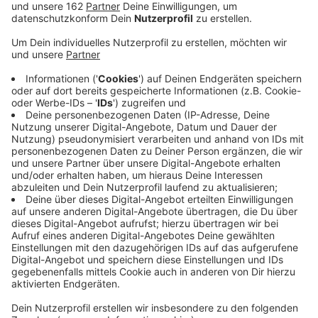
Der Niederrhein wird als Urlaubs- und Ausflugsregion
immer beliebter. Für das zurückliegende Jahr 2019
wird ein deutliches Plus bei den Übernachtungszahlen
erwartet. Laut dem Statistischen Landesamt liegt die
Zahl der Übernachtungen im Verbandsgebiet des
Niederrhein Tourismus bis Ende November bei über
2,27 Millionen. Das sind zwei Prozent mehr als im
Vorjahr. Als Gründe für das Plus werden die sehr gute
Qualität und Service in den Hotels und Gaststätten
sowie konsequentes Marketing aufgeführt.
Tourismus ist ein wichtiger Wirtschaftsfaktor am
Niederrhein. Die Branche bietet zahlreiche
Arbeitsplätze, der Besuch von Hotels, Restaurants,
Museen und Ausflugszielen sorgt für eine weitere
touristische Wertschöpfung. Zum Verbandsgebiet des
Niederrhein Tourismus gehören die Kreise Viersen,