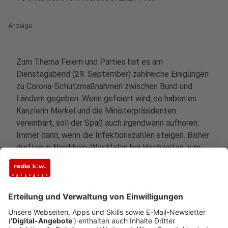
Anzeige
Zum Thema Feiern und Parties hat es am
Dienstagabend (29. September) zahlreiche Einigungen
zu Corona-Schutzmaßnahmen zwischen Bund und
Ländern gegeben.
Wenn gefeiert wird, so haben es
Kanzlerin Merkel und die Ministerpräsidenten
vereinbart, soll der Spaß auch irgendwann aufhören.
Immer dann, wenn die Infektionszahlen steigen. Bisher
durften in Nordrhein-Westfalen bei Hochzeiten zum
Beispiel bis zu 150 Gäste zusammenkommen. Nun gilt
folgendes: Wer in einem Restaurant mit mehr als 50
Gästen eine private Feier organisiert (Hochzeit,
Geburtstag, etc.) muss das mindestens drei Werktage
vorher beim Ordnungsamt anmelden. Für die Party
muss eine Gästeliste geführt werden. Außerdem muss