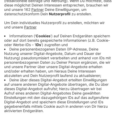
eine bestimmte Person angegeben werden, die für die
gesamte Veranstaltung die Verantwortung trägt.
Grundsätzlich dürfen an solchen Feiern aber weiterhin
bis zu 150 Personen teilnehmen
Anzeige
Im privaten Bereich gibt es bisweilen keine offizielle
Beschränkung. Dafür aber eine eindringliche
Empfehlung, sich auf maximal 25 - schlimmstenfalls
sogar zehn Gäste - zu beschränken. NRW-
Ministerpräsident Armin Laschet (CDU) betonte, dass
diese Verschärfung nicht ab sofort überall und
automatisch gilt, sondern erst dann wenn die Zahl der
Neuinfektionen von 35 pro 100.000 Einwohner
überschritten wird. Bei 50 Neuinfektionen pro 100.000
Einwohner, das gilt zum Beispiel für Hamm, gelten die
verschärften Regeln. Diese sollen aber auch nur in der