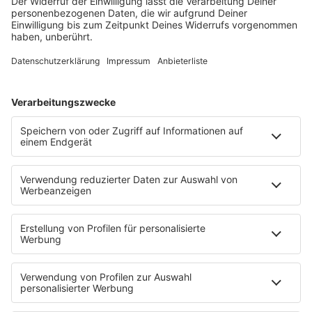
sonntags von 13 bis 18 Uhr
öffnen. Damit solle
das Gedränge in Fußgängerzonen an den
Adventssamstagen entzerrt werden, so Laumann.
Es handele sich um eine einmalige Maßnahme in
der Corona-Pandemie. Das Land wolle damit nicht
den Sonntagsschutz aushöhlen. „Ich hoffe, dass
das nicht vor Gericht kommt“, sagte Laumann
Weihnachtsmärkte
werden durch die neue
Coronaschutz-Verordnung unter Auflagen erlaubt.
Voraussetzungen sind eine Zugangssteuerung, ein
Hygienekonzept und Namenslisten für Stehtische
etwa an Glühweinständen. Es gibt keine
durchgehende Maskenpflicht. An Ständen müssen
Verkäufer und Kunden zwar eine Mund-Nasen-
Bedeckung tragen. In den Gängen zwischen den
Marktständen ist eine Maske dagegen „nicht
zwingend“.
Entgegen einiger Forderungen soll es in NRW
keine generellen Alkoholverbote
geben. NRW-