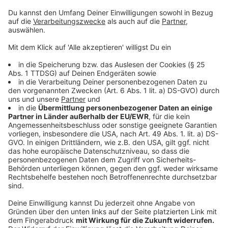
Euro Bußgeld nun für falsche Angaben fällig werden -
diese Personen müssen es auch selbst bezahlen.
Gesundheitsminister Karl-Josef Laumann kündigte an,
dass es Kontrollen geben werde.
Anzeige
Weihnachtsmärkte unter Auflagen - Sonntags
dürfen Geschäfte öffnen
Anzeige
Außerdem verkündete Laumann einen Tag vor Ablauf
der alten Coronaschutzverordnung (30. September),
dass es weitere Maßnahmen gebe, die in der neuen
Verordnung vom 1. Oktober an geben werde:
In der Adventszeit dürfen
Geschäfte in NRW