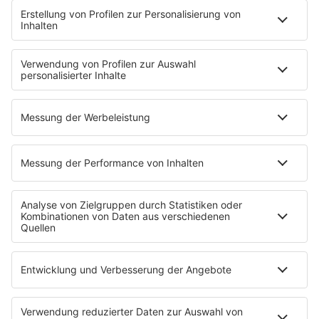
Gesundheitsminister Laumann sagt, er könne sich
das - wenn überhaupt - nur vorstellen, falls die
Ursache für ansteigende Zahlen überhaupt nicht
klar sei.
„Wenn sich vier Doppelkopf-Freunde in
der Kneipe treffen, warum sollen sie dann kein
Bier dazu trinken, wenn der Wirt danach die Gläser
bei 60 Grad spült?“.
In NRW ist
keine Maskenpflicht am
Arbeitsplatz in Büros und Behörden
geplant. Er
sehe keinen Anlass dafür, dass es in NRW wie in
Berlin allgemeine Regelungen über alle Behörden
und Büros hinweg geben müsste, sagte Laumann.
Corona-Infektionen am Arbeitsplatz machten nur
rund sechs Prozent aller Infektionen aus.
Sobald es möglich ist, will der NRW-
Gesundheitsminister
Schnelltests
einsetzen. Mit
ihnen kann innerhalb einer halben Stunde ermittelt
werden, ob jemand infiziert ist oder nicht.