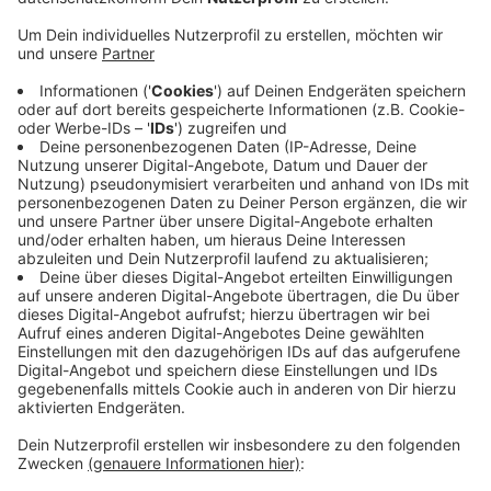
Veröffentlicht: Freitag, 29.10.2021 15:15
Anzeige
In Düsseldorf gab es jetzt den Start der drei Öko-
Modellregionen im Land. Neben dem Bergischen Land
und der Region Höxter ist auch der Niederrhein mit
dabei. Das heißt: Es gibt Geld für den Ausbau
ökologischer Landwirtschaft. Bis 2030 soll in NRW
20% der Landwirtschaftaft ökologisch sein. Jährlich
bekommt der Kreis Wesel gemeinsam mit dem Kreis
Kleve jetzt rund 80.000 Euro dafür.
Anzeige