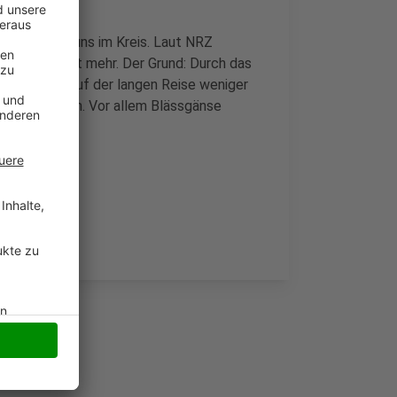
ldgänse bei uns im Kreis. Laut NRZ
cher Insel nicht mehr. Der Grund: Durch das
ch gibt es auf der langen Reise weniger
 durchfliegen. Vor allem Blässgänse