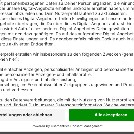
Der Klimawandel hat offenbar auch Folgen für die Wi
erreichen viele Jungtiere aus der Arktis ihr Ziel Bisli
schmelzende Eis dort haben sie mehr Fressfeinde. Au
Rastmöglichkeiten. Die Gänse müssen deshalb länger
haben sich dramatisch reduziert.
Anzeige