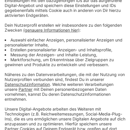
Zusatzkosten an.
Anzeige
Warum steigen die Eintrittspreise?
Anzeige
Frank Eichholz, der erste Vorsitzende der Asberger
Bürgergemeinschaft ist Mitverantwortlich für das
Oktoberfest in Moers Asberg. Er erklärt auf Nachfrage
von Radio K.W., dass die Inflation nicht nur die Preise
für Speisen und Getränke in die Höhe getrieben hat,
sondern auch die Zelte inzwischen teurer sind. Die
neuen Ticketpreise geben ihm zu Folge nur 20 % der
Preissteigerung weiter. 95% der Moerser, die bereits
Karten aus dem Vorjahr besitzen würden diese laut ihm