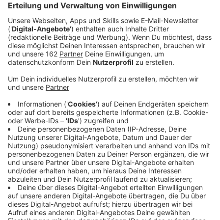
Veröffentlicht:
Mittwoch, 06.07.2022 15:38
Anzeige
Zum Oktoberfest geht es natürlich in Dirndl und
Lederhosen und die sind inzwischen ziemlich teuer.
Aber das ist noch nicht alles. Auch die Eintrittspreise
für die Wiesn bei uns im Kreis Wesel haben es in
diesem Jahr in sich. Der Vorverkauf für die großen
Oktoberfeste bei uns, zum Beispiel in Xanten, Wesel
und Moers ist gestartet. Für das kreisweit größte
Oktoberfeste in Xanten und die Wiesn in Wesel
müssen dieses Jahr fast 5 € Eintritt mehr gezahlt
werden. In Xanten sind einige Tickets trotzdem
bereits ausverkauft. In Moers Asberg können Karten
vom Oktoberfest aus dem letzten Jahr dieses Jahr
wieder eingelöst werden. Hier fallen aber 10 €