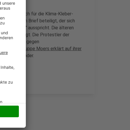
Moers hat sich für die Klima-Kleber-
nem offenen Brief beteiligt, der sich
 Generation" ausspricht. Die älteren
us berechtigt. Die Protestler der
mehr ÖPNV und gegen
e Regionalgruppe Moers erklärt auf ihrer
unft ihrer Kinder.