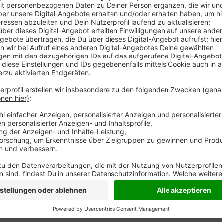
Die Klimaaktivistinnen-gruppe "Omas for Future" aus 
Protestanten mit stark gemacht. Sie haben sich an ei
gegen die Kriminalisierung der Demonstranten "Letzte
Damen aus Moers sehen den Protest laut NRZ durcha
"Letzten Generation" setzen sich für Tempolimit, 
Lebensmittelverschwendung ein. Die
Omas for Futur
Homepage
, sie wollen die Natur bewahren für die Zuk
Anzeige