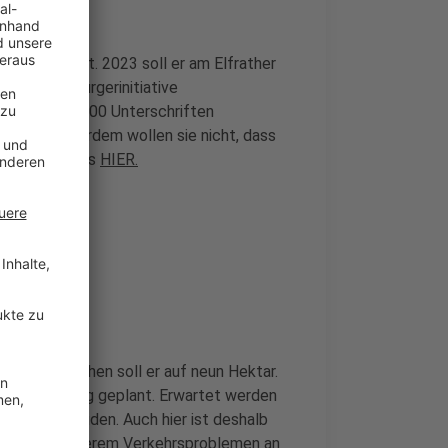
efeld wächst. 2023 soll er am Elfrather
zu einer Bürgerinitiative
 schon über 800 Unterschriften
bleme. Außerdem wollen sie nicht, dass
etition gibt es
HIER.
erden. Entstehen soll er auf neun Hektar.
und Camping geplant. Erwartet werden
 Moerser Süden. Auch hier ist deshalb
ten unter anderem Verkehrsproblemen an