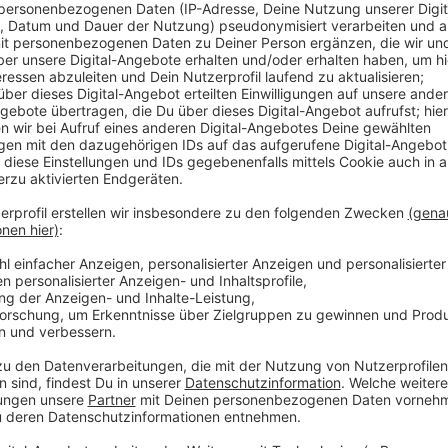
Der Widerstand gegen einen geplanten Surfpark in Kr
See eröffnen. Dagegen haben sich mehrere Menschen 
zusammengetan. Mit einer Online-Petition haben sie
gesammelt. Sie sorgen sich um Lärm und Verkehrspo
ein Naherholungsgebiet zerstört wird. Den Link zur P
Anzeige
Auch der Moerser Süden ist betroffen
Anzeige
In den Surfpark sollen 25 Millionen Euro investiert w
Neben dem Wassersportangebot sind auch Wellness 
200tausend Besucher im Jahr. Der Park grenzt an den
mit Folgen zu rechnen. Die Moerser Grünen befürch