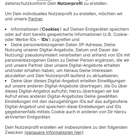
Das gilt für fünf Straßen in den Stadtteilen
Hochstraße und Vinn. Anwohner hatten sich über
dreckige Straßen beschwert. Das Parkverbot gilt dann
erstmal von morgens 7 bis 11 Uhr am Vormittag,
montags bzw. mittwochs. In den nächsten Tagen
hängt die Stadt entsprechende Schilder auf. Der Test
dauert eineinhalb Jahre.
In diesen Straßen testet die Stadt Moers das
Parkverbot an Kehrtagen:
Hochstraß: Kirschenallee, Lotharstraße, Trajanstraße
Vinn: Reichweinstraße, Kaiserstraße
Anzeige