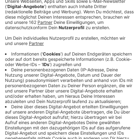
Anzeige
In Duisburg zwischen Hochfeld und Rheinpark soll ein
neues Wohnquartier am Fluss entstehen. Auf dem
früheren ArcelorMittal-Areal sollen einmal 6000
Menschen ein neues Zuhause finden. Laut NRZ werden
die Pläne jetzt konkreter. Von Einfamilienhäusern sind
die Investoren inzwischen abgewichen. Stattdessen
sollen überwiegend vier- bis fünfgeschossige
Mehrfamilienhäuser gebaut werden. Am Rand sind
sogar bis zu acht Etagen möglich. Insgesamt wird mit
bis zu 1500 Wohnungen gerechnet.
Anzeige