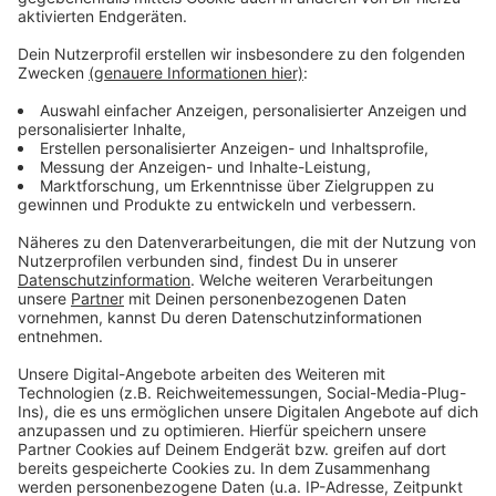
Die Wohnungen sind als Mietobjekte gedacht
Anzeige
„Wir wollen ein lebendiges Viertel, in dem Menschen
arbeiten und wohnen, einen sozialen Mix", sagt die
Projektentwicklerin gegenüber der Zeitung. Auf 70000
Quadratmetern soll sich deshalb auch Gewerbe
ansiedeln. Die Wohnungen sind in der Regel zur Miete
vorgesehen. Gerechnet wird mit Nettokaltmieten von
15 bis 17 Euro pro Quadratmeter. Damit liegen sie
deutlich über dem Duisburger Schnitt. Nächster
Schritt für das Quartier "Rheinort" ist die Auslegung
des Bebauungsplans - vermutlich Ende des Jahres.
Anzeige