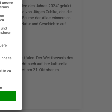
urde zur „Allee des Jahres 2024“ gekürt.
Jury ein Foto von Jürgen Guhlke, das die
na zeigt. Die Bäume der Allee erinnern an
verbinden so Natur und Geschichte auf
 Nordrhein-Westfalen. Der Wettbewerb des
 sondern macht auch auf ihre kulturelle
leihung findet am 21. Oktober im