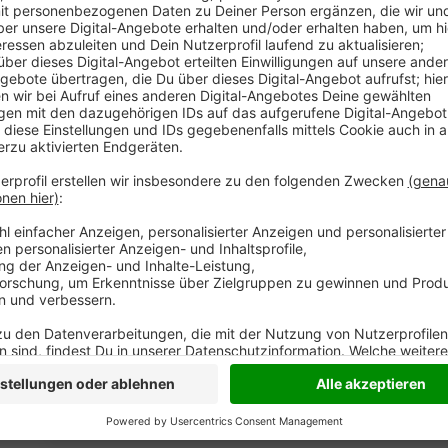
Die Platanen-Allee im Archäologischen Park Xanten w
Aus über 200 bundesweiten Einsendungen wählte die 
Allee im Herzen der antiken Stadt Colonia Ulpia Traia
die einstigen Säulen der römischen Kolonnaden und 
besondere Weise.
Anzeige
Mit der Auszeichnung geht der Titel erstmals nach
BUND hebt nicht nur die Schönheit der Alleen hervor,
und ökologische Bedeutung aufmerksam. Die Preisver
Archäologischen Park Xanten statt.
Anzeige