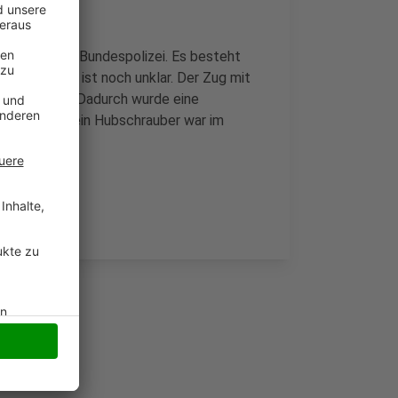
 ermittelt die Bundespolizei. Es besteht
aben. Wie - ist noch unklar. Der Zug mit
t geprallt. Dadurch wurde eine
Schock. Auch ein Hubschrauber war im