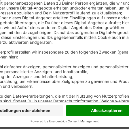
In Bottrop ist gestern ein Güterzug entgleist - jetzt
der Verdacht, dass Unbekannte den Unfall ausgelöst h
zwei Waggons war gekippt und gegen einen Strommas
Oberleitung beschädigt. Der Lokführer erlitt einen 
Einsatz, um das Gelände aus der Luft abzusuchen.
Anzeige