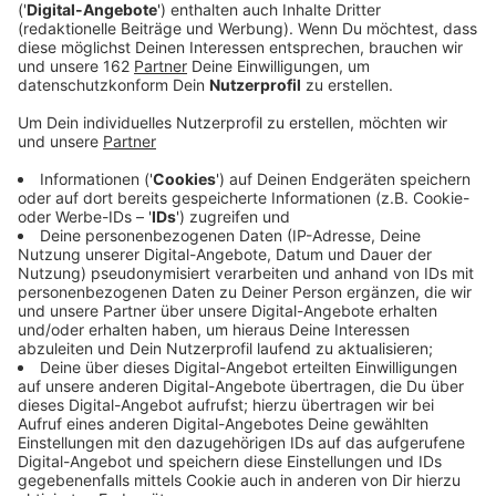
Anzeige
Auf dem Autobahnrastplatz in Hünxe gab es am
späten Abend eine Festnahme. Ein Mann hatte in
seinem Auto Sprengstoff transportiert, offenbar ein
25-jähriger Niederländer. Die Polizei geht davon aus,
dass er mit dem Material einen Geldautomaten
knacken wollte. Der Verdächtige war auf der A3
unterwegs, als die Polizei ihn für eine Kontrolle
stoppte. Bei der Durchsuchung wurde dann der
Sprengstoff gefunden.
Anzeige
Für die Entschärfung wurde A3 gesperrt