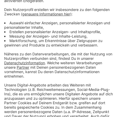
Anzeige
Das Material musste entschärft werden. Deswegen
wurden in der Nacht das Tankstellengelände, die
Raststätte und auch der angrenzende Parkplatz
geräumt. Im Anschluss musste die A3 in beide
Fahrtrichtungen komplett gesperrt werden. Experten
des Landeskriminalamtes entschärften und stellten
auch die Gegenstände sicher. Um halb 4 in der Nacht
konnte die Sperrung aufgehoben werden. Die
Kriminalpolizei ermittelt jetzt.
Anzeige