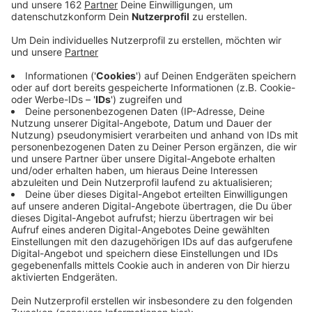
Anzeige
Die Polizei hat in Dinslaken gestern eine Großaktion
gegen Rocker durchgeführt. Insgesamt etwa 220
Personen und rund 75 Autos wurden kontrolliert - an
mehreren Kontrollstellen. Dabei wurden ein
Einhandmesser, ein Teleskopschlagstock, zwei
Patronen und Betäubungsmittel sichergestellt. Die
Tatverdächtigen erwartet jetzt ein Strafverfahren. Ein
Fahrer stand unter Alkohol- bzw. Drogeneinfluss, auch
ihn erwartet ein Strafverfahren. Hintergrund der
Kontrollen war eine öffentliche Veranstaltung eines
Rockerclubs, zu der viele Rocker anreisten. Die Polizei
möchte verhindern, dass sich rechtsfreie Räume bilden
und zeigte daher bei der Anreise eine starke Präsenz.
So sollen kriminelle Strukturen im Rockermilieu