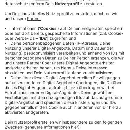
Veröffentlicht:
Donnerstag, 27.02.2020 11:48
Anzeige
In Hamminkeln ist der Einbruch in einen
Raiffeisenmarkt auf der Güterstraße gründlich
misslungen. Ein 45jähriger Niederländer wurde in der
Nacht als tatverdächtig geschnappt. Mit einem
Komplizen soll er zwar erfolgreich in den Markt
eingedrungen sein. Beiden war es dann aber nicht
gelungen, hier den Tresor zu öffnen. Nur ein
Sparschwein musste dran glauben. Der zweite Täter
konnte fliehen. Er war über einen Zaun geklettert und
entlang der B473 Richtung Wesel davongerannt. Die
Polizei hofft jetzt auf mögliche Zeugen.
Anzeige