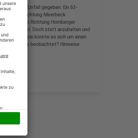
 Moers einen Unfall gegeben. Ein 63-
a-Straße aus Richtung Meerbeck
hrer an, der aus Richtung Homberger
te sich leicht. Doch statt anzuhalten und
er. Laut Polizei könnte es sich um einen
 Wer hat etwas beobachtet? Hinweise