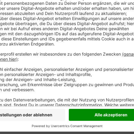
In der Nacht zu Samstag - gegen 2:30 Uhr - hat es in
Jähriger war mit seinem Fahrrad auf der Ernst-Holl
unterwegs. Im Kreisverkehr fuhr ihn dann ein Autofa
Straße gekommen war. Der Radfahrer stürzte, verletz
dem Mann zu helfen, fuhr der Autofahrer einfach weit
Renault mir Weseler Kennzeichen gehandelt haben.
sammelt die Polizei in Moers.
Anzeige