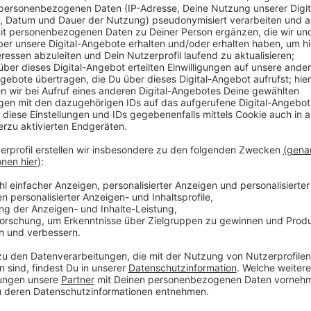
Nach dem tödlichen Unfall in Rees-Haldern sucht die
geht es um ein bestimmtes Auto, das zum Unfallzei
Richtung Wesel unterwegs war. Die Polizei hatte be
hofft auf neue Erkenntnisse. Sie bittet die Fahreri
sich bei der Polizei in Emmerich unter 02822 7830 z
Anzeige
Bei dem Unfall starben zwei Mitfahrer aus
Anzeige
Bei dem Unfall gestern um kurz nach Mitternacht wa
20 Jahren gestorben, als ihr Auto gegen einen Baum p
Der 26-jährige Fahrer aus Wesel überlebte schwer ve
der Baumschule von der Weseler Landstraße abgekom