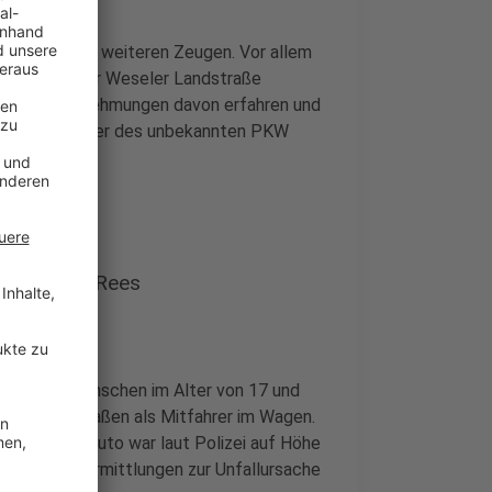
 Polizei nach weiteren Zeugen. Vor allem
tpunkt auf der Weseler Landstraße
i ersten Vernehmungen davon erfahren und
n oder den Fahrer des unbekannten PKW
u melden.
 Hagen und Rees
ren zwei Menschen im Alter von 17 und
rallte. Sie saßen als Mitfahrer im Wagen.
rletzt. Das Auto war laut Polizei auf Höhe
men. Die Ermittlungen zur Unfallursache