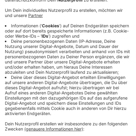
Anzeige
Gleich zweimal musste heute Nacht die Feuerwehr in
Alpen ausrücken. Gegen halb vier geriet ein Smart an
der Haagstraße in Brand. Das Auto stand auf dem
Mitarbeiterparkplatz der Gemeinde Alpen. Der Wagen
wurde durch den Brand zerstört. Auch ein Auto, das
daneben stand, wurde beschädigt. Die Ursache ist
noch unklar. Eine Stunde früher brannte es in der Nähe
es in der Nähe des Schulzentrums an der Fürst-
Bentheim-Straße. Hier war ein Container in Brand
geraten. Die Kriminalpolizei ermittelt.
Anzeige