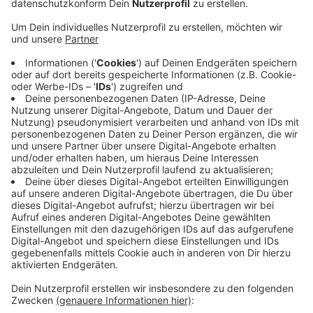
Anzeige
In der Leucht in Kamp-Lintfort sind möglicherweise
Giftköder ausgelegt worden. Eine Rheinbergerin war
hier mit ihren Hunden im Wald. Dabei fraßen sie
offenbar etwas Unbekanntes und mussten danach
vom Tierarzt behandelt werden. Die 56-Jährige hat
dann bei der Polizei Anzeige erstattet. Schon eine
Woche zuvor hatte die Hundehalterin im selben
Waldgebiet verdächtige Suppenknochen gefunden
und vorsichtshalber vernichtet. Zeugen, die etwas
Verdächtiges bemerkt haben, können sich bei der
Kamp-Lintforter Polizei unter 02842 / 934-0 melden.
Anzeige