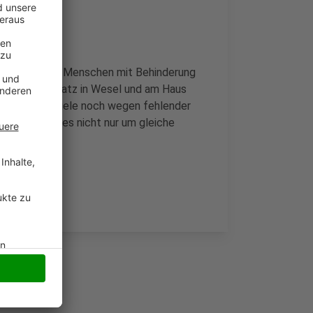
hstellung von Menschen mit Behinderung
rliner-Tor-Platz in Wesel und am Haus
 fühlen sich viele noch wegen fehlender
testlern geht es nicht nur um gleiche
ie
NRZ
.