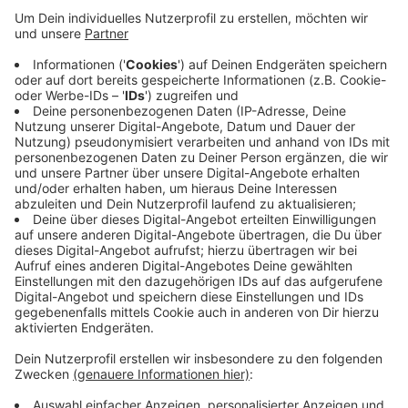
Anzeige
Die 16- bis 20-Jährigen sollen vor rund einem Jahr fünf
Mal zugeschlagen haben und dabei zwischen 200 und
1500 Euro erbeutet haben. Dazu hätten sie Mitarbeiter
mit Messer und Schusswaffe bedroht. Beim Ältesten
ist außerdem Marihuana im Wert von über 1600 Euro
gefunden worden. Und damit nicht genug: Bei der
Festnahme soll er einen Polizisten bespuckt und in
den Bauch getreten haben.
Anzeige