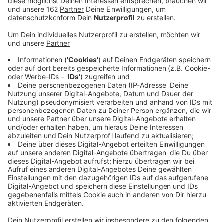
Anzeige
Radio KW sagt "Vielen Dank"! Und zwar an die
Volksbank Rhein-Lippe. Die hat nämlich unsere Aktion
Lichtblicke mit 1300 Euro unterstützt. Die Spende ist
durch das traditionelle Volksbank-Projekt "Sparen mit
Herz" zusammengekommen. Dabei entscheiden sich
die Kunden der Bank beim Anlegen ihres Geldes direkt
dafür, einen Teil ihrer Rendite für den guten Zweck zu
spenden - eben unter anderem an die Aktion
Lichtblicke. Die unterstützt seit vielen Jahren
bedürftige Kinder und ihre Familien hier am Niederrhein
und in ganz NRW.
Zusatzinfos: 1300 Euro gingen außerdem an den NABU