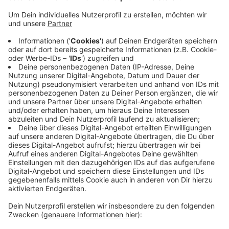
Einbrüchen, auch ein Mann aus Moers gehört zu
den Verdächtigen.
Veröffentlicht:
Donnerstag, 06.02.2020 14:10
Anzeige
Mit zwei Komplizen aus Mettmann und Wuppertal soll
er fünf Mal in Restaurants einer Gastrokette
eingebrochen sein. Bei den Durchsuchungen heute
Morgen stellten die Ermittler Beweismaterial sicher.
Die drei Verdächtigen sollen noch heute vor den
Haftrichter.
Anzeige