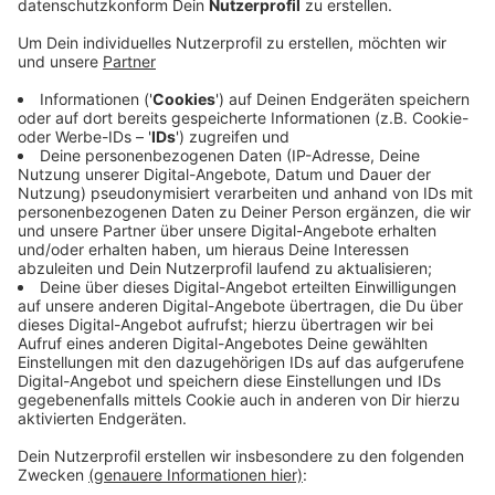
Anzeige
Weniger Urlaubstage, gestrichene Zuschläge, Arbeit
auf Abruf: Einem Großteil der fast 4000
Reinigungskräfte im Kreis Wesel drohen ab sofort
massive Einbußen. Die IG BAU Duisburg-Niederrheinruft
die Beschäftigten dazu auf, keine Einschnitte nicht
hinzunehmen. Neue Arbeitsverträge zu deutlich
schlechteren Konditionen sollte keiner unterschreiben,
warnt die Gewerkschaft. Sollten die Arbeitgeber die
anstehenden Tarifverhandlungen blockieren, stehe der
Reinigungsbranche ein "heißer Sommer" bevor. Dann
könnten streikbedingt auch Schulen, Büros und
Krankenhäuser in der Region schmutzig bleiben.
Anzeige