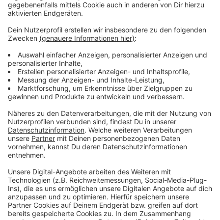
Verdi ruft seit 2013 immer wieder zu Streiks
auf
Anzeige
Organisiert wird der globale Warnstreik neben Verdi
auch vom Weltdachverband der
Dienstleistungsgewerkschaften UNI Global Union. Ab
10 Uhr 50 wird auch ein
Live-Stream
zur Kundgebung
freigeschaltet. Seit 2013 ruft Verdi immer wieder zu
Streiks bei Amazon auf. Die Gewerkschaft wirft dem
Online-Riesen unfaire Arbeitsbedingungen vor. Das
Unternehmen selbst zeigt sich von den
Protestaktionen und Warnstreiks bisher immer
unbeeindruckt. Es betont, dass die Beschäftigten faire
Löhne erhalten - auch ohne Tarifvertrag.
Anzeige