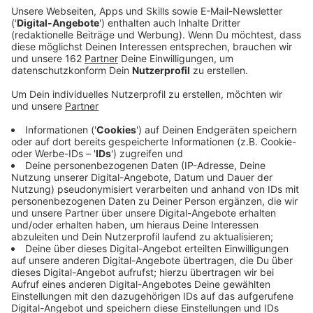
Anzeige
Den Black Friday nutzt Verdi für einen globalen
Warnstreik bei Amazon. Auch Beschäftigte in
Rheinberg, Werne oder Dortmund sind zum Protest
aufgerufen. Die Gewerkschaft fordert vom Online-
Händler schon seit Jahren einen Tarifvertrag. Diesmal
soll weltweit ein Zeichen gesetzt werden.
Protestzentrum ist dabei der Amazon-Standort in Bad
Hersfeld. Hier werden am Morgen zu einer Demo rund
1200 Beschäftigte aus aller Welt erwartet. Der Black
Friday ist für Amazon in der Regel der umsatzstärkste
Tag des Jahres.
Anzeige