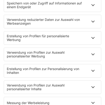
Wesel
Anzeige
Das Motto der Demo in Wesel ist: "Vesalia Hospitalis -
Wesel gegen Rechts". Hier gibt es eine
Demonstration, es folgt eine Kundgebung.
Wann?
Sonntag, 04.02.2024., 11 Uhr
Wo?
Vom Bahnhof zum Großen Markt
Anzeige
Hamminkeln
Anzeige