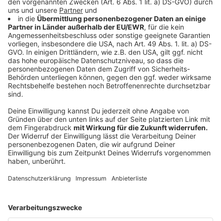
Anzeige
Kamp-Lintfort
Anzeige
Motto der Demo in ist „Kamp-Lintfort bleibt bunt - für
Vielfalt und Demokratie“. Hier soll eine Kundgebung
stattfinden.
Wann?
Samstag, 03.02.2024 - 11 Uhr
Wo?
Auf dem Prinzenplatz
Anzeige