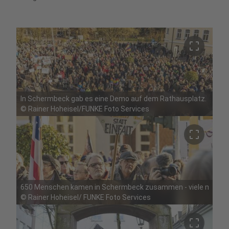
crop_free
In Schermbeck gab es eine Demo auf dem Rathausplatz.
©
Rainer Hoheisel/FUNKE Foto Services
crop_free
650 Menschen kamen in Schermbeck zusammen - viele mit bunt
©
Rainer Hoheisel/ FUNKE Foto Services
crop_free