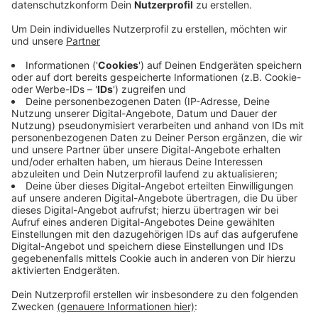
Jahren Pause wieder statt.
Veröffentlicht:
Freitag, 01.07.2022 07:09
Anzeige
Ab heute gibt es wieder drei Tage Punkrock pur am
Flugplatz Schwarze Heide in Hünxe. Das Punkrock-
Festival Ruhrpott Rodeo findet heute nach zwei
Jahren Coronapause wieder statt. Auf der Bühne
stehen unter anderem die Dropkick Murphys, Danger
Dan und als Secret Act die Broilers aus Düsseldorf.
Erwartet werden rund 8.000 Besucher, für alle drei
Festivaltage gibt es noch Tickets an der Tageskasse.
Hier
gibt es das komplette Line-Up und den Zeitplan.
Anzeige