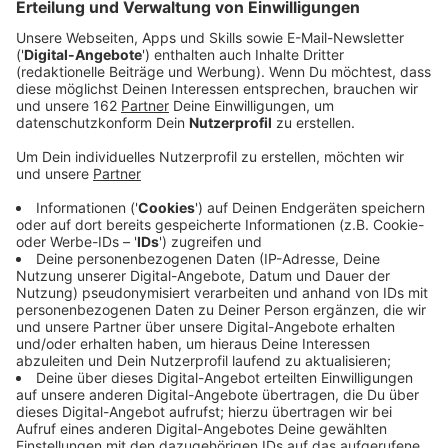
Veröffentlicht:
Donnerstag, 08.12.2022 14:33
Anzeige
Die zuständigen Betriebe im Kreis sind gut auf einen
möglichen Wintereinbruch vorbereitet. Sie sind für die
Städte zuständig, genauer für Hauptverkehrsstraßen,
Radwege, Schwerbehindertenparkplätze oder
Bushaltestellen. Für die Streuarbeiten sind die
Salzlager von ASG in Wesel, DIN-Service in Dinslaken
und ENNI in Moers mit 500 bis 1.400 Tonnen Salz gut
gefüllt und auch in den Solelagern sieht es gut aus.
Außerdem sind allein in Dinslaken 22 Räum- und
Streufahrzeuge für Straßen und Radwege frisch
gewartet worden und warten jetzt auf ihren Einsatz.
Auch die Mitarbeiter der Betriebe sind schon in
Rufbereitschaft und kontrolliere morgens bestimmte