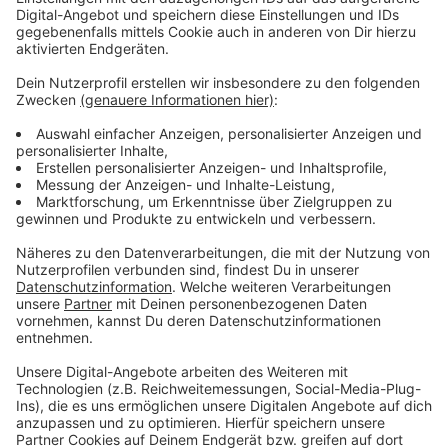
Straßen auf Glätte. Wenn es glatt ist, können sie
beispielsweise in Moers bis zu 60 Kollegen in
Rufbereitschaft aktivieren, die dann gemeinsam
ausrücken.
Anzeige
Den Gehweg müssen Anlieger selber streuen
und räumen
Anzeige
Die Betriebe sind aber nicht für alle Straßen und Wege
zuständig. Sie weisen darauf hin, dass es auch Straßen
gibt, in denen Straßen NRW, der Kreis Wesel oder die
Bürger selber zuständig sind. Zum Beispiel den
Gehweg vor der eigenen Haustür müssen Anlieger