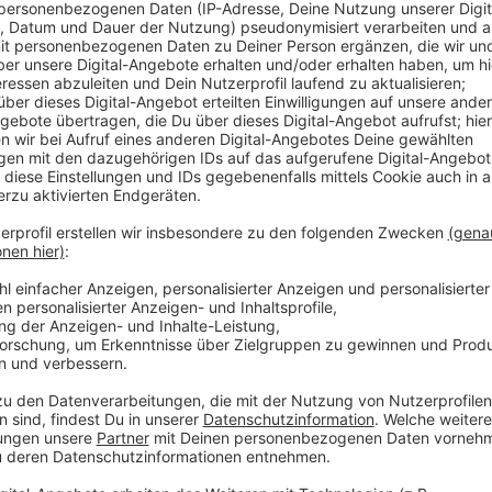
Der NRW-Landtag beschäftigt sich heute mit den F
Dinslaken. Im Juni war hier nach Starkregen ein 300
abgerutscht. Außerdem sackte daraufhin eine Bahnb
Bis zum Neubau ist dort erstmal eine Behelfsbrücke
immer laufen die Untersuchungen zur Ursache der Ho
Emschergenossenschaft hat dafür zwei Ingenieurbür
Gutachter beauftragt.
Anzeige
Altlasten haben zu dem Ölfilm auf der Ems
Anzeige
Kurz nach dem Absacken der Böschung im Juni hatte 
Aufsehen gesorgt. Auch das wird heute im Umwelt
Thema sein. In dem Fall steht die Ursache laut den V