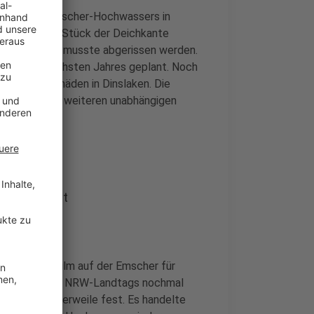
olgen des Emscher-Hochwassers in
 Meter langes Stück der Deichkante
rücke ab und musste abgerissen werden.
 ab Mitte nächsten Jahres geplant. Noch
chwasserschäden in Dinslaken. Die
os und einen weiteren unabhängigen
cher geführt
auch ein Ölfilm auf der Emscher für
ausschuss des NRW-Landtags nochmal
orlagen mittlerweile fest. Es handelte