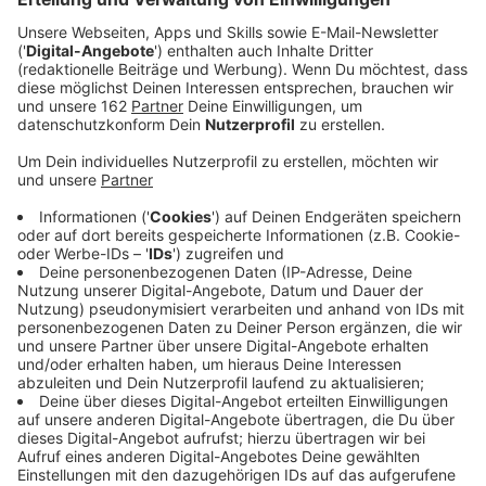
Anzeige
Heute soll „Schermbeck karibisch" den Rathausplatz in
ein karibisches Urlaubsparadies verwandeln. Sechs
Tonnen Sand liegen dort – dazu Riesenpalmen,
Cocktailbar und karibische Speisen. Livemusik sorgt
für Stimmung am Strand. Wer Sport mag, kann beim
Beachvolleyballturnier mitmachen. Für die Kinder gibt
es eine Schatzsuche. Erwachsene können sich bei
Rumproben durch die Karibik kosten.
Das Programm
läuft das ganze Wochenende durch. Veranstaltet wird
das Event von der Wirtschaftsgemeinschaft
Schermbeck – bereits zum wiederholten Mal.
Anzeige