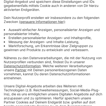
Schermbeck wird zur offenen Kunstgalerie
Anzeige
Parallel dazu lädt das „Bankgeflüster" am Samstag und
Sonntag auf die Mittelstraße ein. Erstmals gibt es in
diesem Jahr eine Kunstmeile – Künstlerinnen und
Künstler zeigen ihre Werke in Schaufenstern,
Geschäften und auf der Straße. Auch die Awo-
Begegnungsstätte an der Freudenberger Straße ist
dabei. Luna Stender zeigt ihre bunten Arbeiten in der
Geschenkboutique Stender. In „EDEL und METALL"
stellt Waltraud Kleinsteinberg aus – sie ist Mitglied
der Galerie So66 in Münster. Nico Heggering
präsentiert großformatige Werke in der Volksbank. Die
Galerie Roy aus Zülpich ist im Möbelgeschäft Berger
zu sehen. Die Geschäfte sind am Samstag von 11 bis
18 Uhr geöffnet – am Sonntag ist von 13 bis 18 Uhr