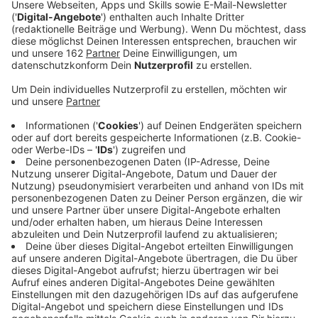
Anzeige
Ein Künstler aus Schermbeck hat erneut einen großen
Erfolg bei Christie´s gefeiert. Für Bernd Caspar
Dietrich gab es einen neuen Rekordpreis beim
weltweit führenden Auktionshaus. Diesmal wurde sein
Werk "Opal I" für 56.700 Euro in Amsterdam
versteigert. Der Schätzpreis hatte sich bei der Auktion
fast verdreifacht. Insgesamt standen 166 Kunstwerke
zum Verkauf. Der Schermbecker erzielte das
achtbeste Ergebnis. Für den Künstler bedeutet das
vor allem Ansehen, das Geld geht an den Eigentümer
des Gemäldes.
Anzeige