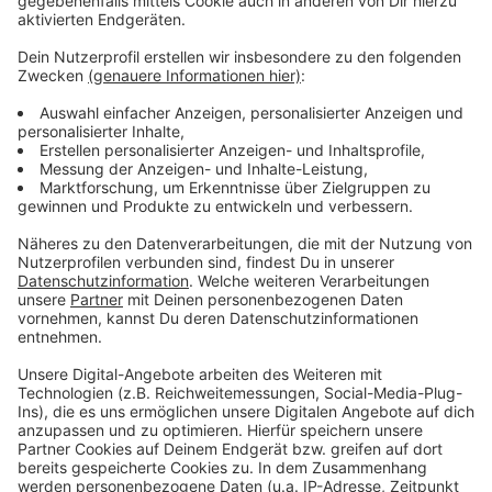
Werk thematisiert einen Sehnsuchtsort für
Opalsucher
Anzeige
Bernd Caspar Dietrich hatte auch schon mit "Magalone
II" über 50tausend Euro bei Christie´s erzielt. Das
diesmal versteigerte Gemälde "Opal I" stammt aus der
Serie "Goldene Zeiten" (2004 bis 2022). Dietrich hat
dafür Beton, Lehm, Pigment, Acryl, Colorado Gold und
24-karätiges Blattgold auf große Leinwand gebracht.
Das Bild ist eine konzentrische Erzählung und spiegelt
die Geschichte von Cooper Pedy in Südaustralien
wider, einem Sehnsuchtsort für Opalsucher.
Anzeige